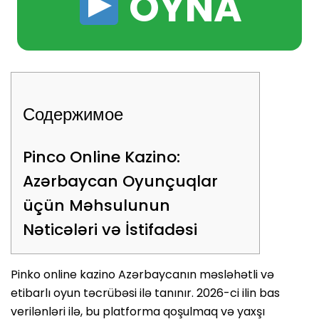
OYNA
Содержимое
Pinco Online Kazino:
Azərbaycan Oyunçuqlar
üçün Məhsulunun
Nəticələri və İstifadəsi
Pinko online kazino Azərbaycanın məsləhətli və
etibarlı oyun təcrübəsi ilə tanınır. 2026-ci ilin bas
verilənləri ilə, bu platforma qoşulmaq və yaxşı