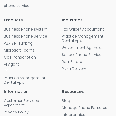
phone service.
Products
Industries
Business Phone system
Tax Office/ Accountant
Business Phone Service
Practice Management
Dental App
PBX SIP Trunking
Government Agencies
Microsoft Teams
School Phone Service
Call Transcription
Real Estate
AI Agent
Pizza Delivery
Practice Management
Dental App
Information
Resources
Customer Services
Blog
Agreement
Manage Phone Features
Privacy Policy
Infographics