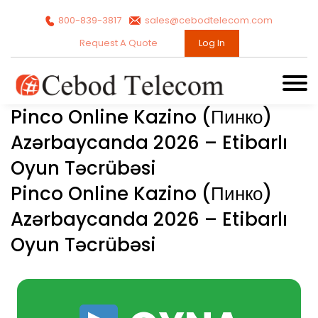
800-839-3817
sales@cebodtelecom.com
Request A Quote
Log In
Pinco Online Kazino (Пинко)
Azərbaycanda 2026 – Etibarlı
Oyun Təcrübəsi
Pinco Online Kazino (Пинко)
Azərbaycanda 2026 – Etibarlı
Oyun Təcrübəsi