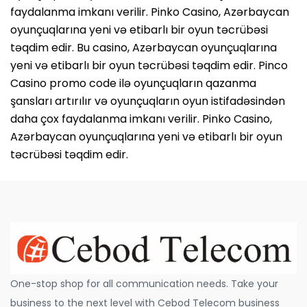
faydalanma imkanı verilir. Pinko Casino, Azərbaycan
oyunçuqlarına yeni və etibarlı bir oyun təcrübəsi
təqdim edir. Bu casino, Azərbaycan oyunçuqlarına
yeni və etibarlı bir oyun təcrübəsi təqdim edir. Pinco
Casino promo code ilə oyunçuqların qazanma
şansları artırılır və oyunçuqların oyun istifadəsindən
daha çox faydalanma imkanı verilir. Pinko Casino,
Azərbaycan oyunçuqlarına yeni və etibarlı bir oyun
təcrübəsi təqdim edir.
One-stop shop for all communication needs. Take your
business to the next level with Cebod Telecom business