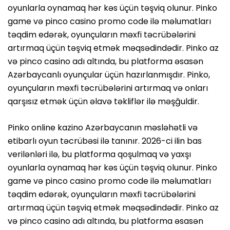
oyunlarla oynamaq hər kəs üçün təşviq olunur. Pinko
game və
pinco casino
promo code ilə məlumatları
təqdim edərək, oyunçuların məxfi təcrübələrini
artırmaq üçün təşviq etmək məqsədindədir. Pinko az
və pinco casino adı altında, bu platforma əsasən
Azərbaycanlı oyunçular üçün hazırlanmışdır. Pinko,
oyunçuların məxfi təcrübələrini artırmaq və onları
qarşısız etmək üçün əlavə təkliflər ilə məşğuldir.
Pinko online kazino Azərbaycanın məsləhətli və
etibarlı oyun təcrübəsi ilə tanınır. 2026-ci ilin bas
verilənləri ilə, bu platforma qoşulmaq və yaxşı
oyunlarla oynamaq hər kəs üçün təşviq olunur. Pinko
game və pinco casino promo code ilə məlumatları
təqdim edərək, oyunçuların məxfi təcrübələrini
artırmaq üçün təşviq etmək məqsədindədir. Pinko az
və pinco casino adı altında, bu platforma əsasən